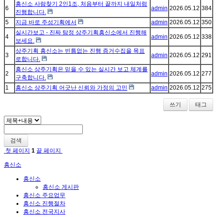
흥신소 사람찾기 2인1조, 처음부터 끝까지 내일처럼
6
admin
2026.05.12
384
진행합니다.
5
지금 바로 주성기획에서
admin
2026.05.12
350
실시간보고 - 진짜 탐정 상주기획흥신소에서 진행해
4
admin
2026.05.12
338
보세요.
상주기획 흥신소는 빈틈없는 진행 증거수집을 목표
3
admin
2026.05.12
291
로합니다.
흥신소 상주기획은 믿을 수 있는 실시간 보고 체계를
2
admin
2026.05.12
277
구축합니다.
1
흥신소 상주기획 어긋난 신뢰와 가정의 고민
admin
2026.05.12
275
쓰기
태그
검색
첫 페이지
1
끝 페이지
흥신소
흥신소
흥신소 게시판
흥신소 주요업무
흥신소 진행절차
흥신소 전국지사