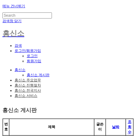
메뉴 건너뛰기
검색창 닫기
흥신소
검색
로그인/회원가입
로그인
회원가입
흥신소
흥신소 게시판
흥신소 주요업무
흥신소 진행절차
흥신소 전국지사
흥신소 서비스
흥신소 게시판
조
번
글쓴
제목
날짜
회
호
이
수